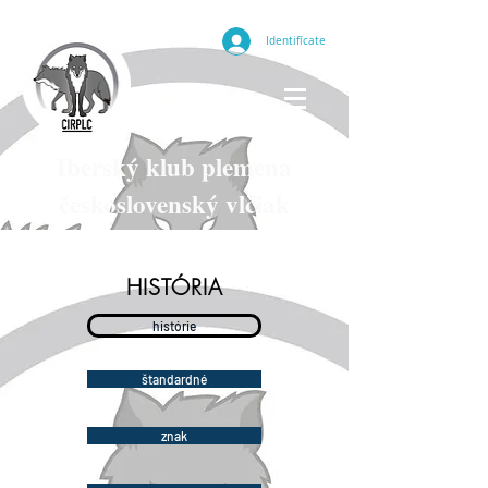
Identifícate
Iberský klub plemena
československý vlčiak
HISTÓRIA
histórie
štandardné
znak