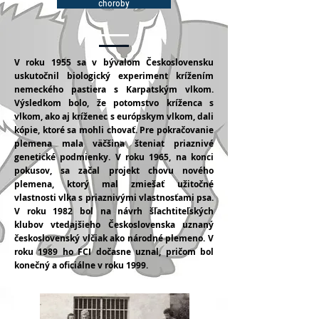
choroby
V roku 1955 sa v bývalom Československu
uskutočnil biologický experiment krížením
nemeckého pastiera s Karpatským vlkom.
Výsledkom bolo, že potomstvo kríženca s
vlkom, ako aj kríženec s európskym vlkom, dali
kópie, ktoré sa mohli chovať. Pre pokračovanie
plemena mala väčšina šteniat priaznivé
genetické podmienky. V roku 1965, na konci
pokusov, sa začal projekt chovu nového
plemena, ktorý mal zmiešať užitočné
vlastnosti vlka s priaznivými vlastnosťami psa.
V roku 1982 bol na návrh šľachtiteľských
klubov vtedajšieho Československa uznaný
československý vlčiak ako národné plemeno. V
roku 1989 ho FCI dočasne uznal, pričom bol
konečný a oficiálne v roku 1999.