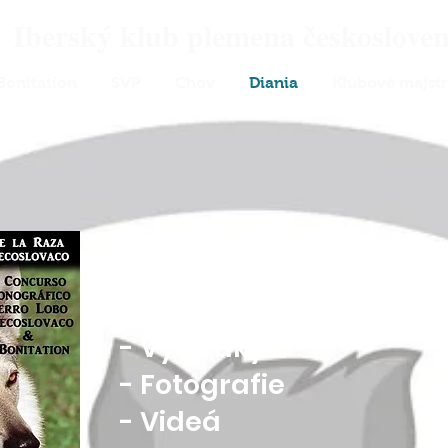
Iberský klub plemena českosloven
Bonitation
SVP
Chov
Diania
Klubové majst
I Monografický a I Boni
-Bonit
-
Katalóg
-Videos
-
Výsledky
-
Fotografie
-
Videá