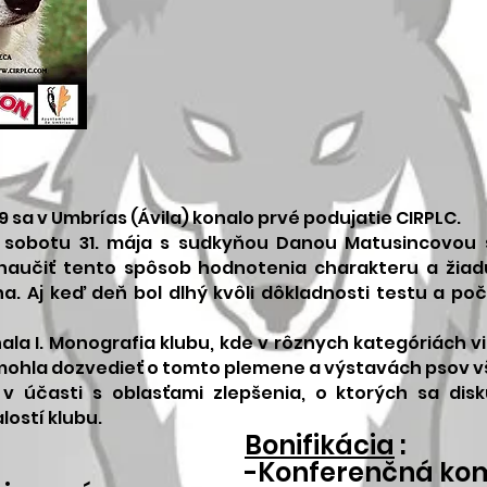
9 sa v Umbrías (Ávila) konalo prvé podujatie CIRPLC.
 v sobotu 31. mája s sudkyňou Danou Matusincovou
y naučiť tento spôsob hodnotenia charakteru a žiad
. Aj keď deň bol dlhý kvôli dôkladnosti testu a poč
ala I. Monografia klubu, kde v rôznych kategóriách v
 mohla dozvedieť o tomto plemene a výstavách psov 
 účasti s oblasťami zlepšenia, o ktorých sa disk
lostí klubu.
Bonifikácia
:
-Konferenčná kom