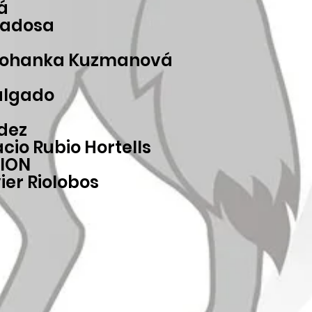
á
Lladosa
 Johanka Kuzmanová
algado
dez
acio Rubio Hortells
RION
ier Riolobos