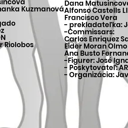
sincová
Dana Matusincov
Johanka Kuzmanová
Alfonso Castells 
Francisco Vera
lgado
- prekladateľka:
ez
-Commissars:
ON
Carlos Enriquez S
r Riolobos
Eider Moran Olmo
Ana Busto Fernan
-Figurer: José Ign
- Poskytovateľ: A
- Organizácia: Jav