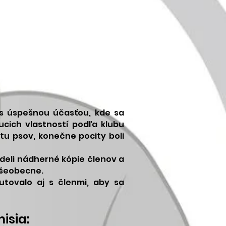
 s úspešnou účasťou, kde sa
ucich vlastností podľa klubu
tu psov, konečne pocity boli
ideli nádherné kópie členov a
všeobecne.
utovalo aj s členmi, aby sa
isia: