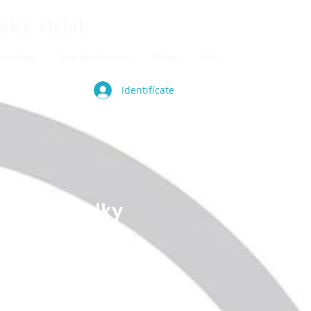
ský vlčiak
rovstvá
Inscripciones
Blog
Más
Identifícate
tácia
ácia výsledky