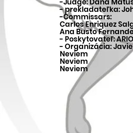
-Judge: Dana Matu
- prekladateľka: 
-Commissars:
Carlos Enriquez Sa
Ana Busto Fernand
- Poskytovateľ: ARI
- Organizácia: Javie
Neviem
Neviem
Neviem