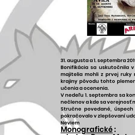
31. augusta a 1. septembra 201
Bonifikácia sa uskutočnila
majitelia mohli z prvej ruk
krajiny pôvodu tohto plemena
učenia a ocenenia.
V nedeľu 1. septembra sa kon
nečlenov a kde sa verejnosť
Stručne povedané, úspech v
pokračovalo v zlepšovaní uda
Neviem
Monografické
: